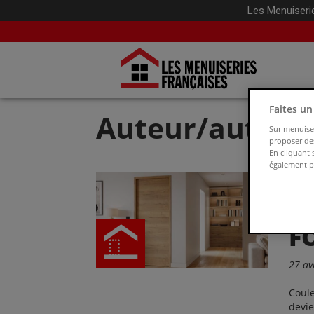
Les Menuiseri
Faites u
Auteur/autrice
Sur menuiser
proposer des
En cliquant 
également pa
C
2
F
27 av
Coule
devie