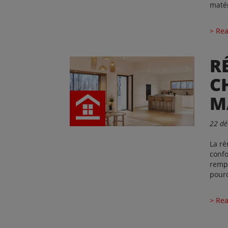
matér
> Rea
R
C
M
22 d
La ré
confo
rempl
pour
> Rea