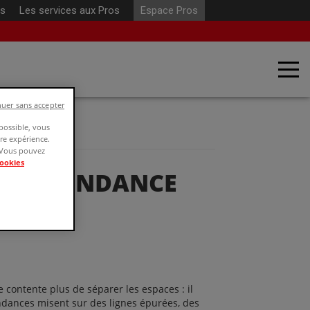
os
Les services
aux Pros
Espace Pros
uer sans accepter
 possible, vous
tre expérience.
. Vous pouvez
Cookies
EURE TENDANCE
 contente plus de séparer les espaces : il
endances misent sur des lignes épurées, des