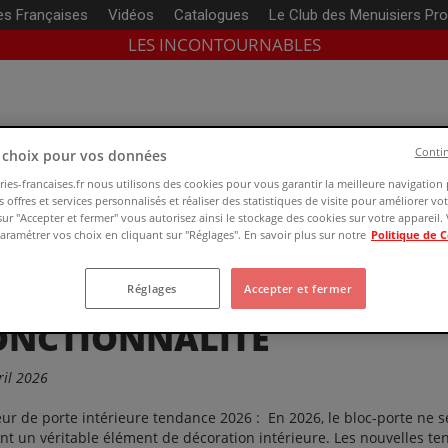
es Françaises
Vidéos
Catalogues
Le Club
des Menuisiers Pr
LES INCONTOURNABLES
Contin
n choix pour vos données
 :
carla.hakkoum
ies-francaises.fr nous utilisons des cookies pour vous garantir la meilleure navigation
 offres et services personnalisés et réaliser des statistiques de visite pour améliorer vo
sur "Accepter et fermer" vous autorisez ainsi le stockage des cookies sur votre appareil
ramétrer vos choix en cliquant sur "Réglages". En savoir plus sur notre
Politique de 
OULEUR DE PORTE INTÉRI
026 : ENTRE ESTHÉTIQUE ET
Réglages
Accepter et fermer
ONCTIONNALITÉ
ril 2026
ur de porte intérieure tendance 2026 : En 2026, le bloc-porte ne se
nt un véritable élément de décoration intérieure. Les nouvelles t