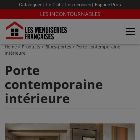
Catalogues
Le Club
Les services
Espace Pros
LES INCONTOURNABLES
Home
>
Products
>
Blocs-portes
> Porte contemporaine
intérieure
Porte
contemporaine
intérieure