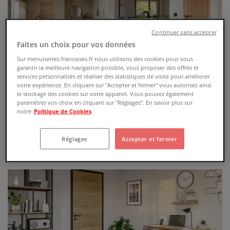
Continuer sans accepter
Faites un choix pour vos données
Sur menuiseries-francaises.fr nous utilisons des cookies pour vous
garantir la meilleure navigation possible, vous proposer des offres et
services personnalisés et réaliser des statistiques de visite pour améliorer
INFLUENCE CHÊNE
votre expérience. En cliquant sur "Accepter et fermer" vous autorisez ainsi
le stockage des cookies sur votre appareil. Vous pouvez également
Revêtus d'un placage Chêne et équipés d’une serrure
paramétrer vos choix en cliquant sur "Réglages". En savoir plus sur
magnétique et de charnières invisibles, le bloc-portes
notre
Politique de Cookies
intérieurs de la gamme INFLUENCE CHENE allient modernité
et qualité de finition.
Réglages
Accepter et fermer
Voir le produit...