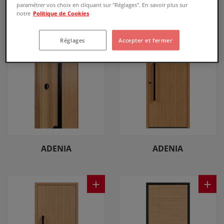
paramétrer vos choix en cliquant sur "Réglages". En savoir plus sur
notre
Politique de Cookies
+
+
Réglages
Accepter et fermer
ADENIA
ADENIA
+
+