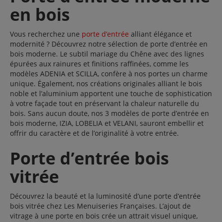
en bois
6 Joint brosse sur la traverse basse.
7 Seuil aluminium de 20 mm PMR à rupture de pont
thermique.
Vous recherchez une
porte d’entrée
alliant élégance et
modernité ? Découvrez notre sélection de porte d’entrée en
• De base double vitrage de 36 mm 44.2/24G/4ITR (sauf
bois moderne. Le subtil mariage du Chêne avec des lignes
modèle CLUSIA vitrage de 24 mm (44.2/12G/4ITR) avec décor
épurées aux rainures et finitions raffinées, comme les
variant selon les modèles.
modèles ADENIA et SCILLA, confère à nos portes un charme
• 4 fiches doubles broches de 16 mm de diamètre réglables
unique. Également, nos créations originales alliant le bois
en 3 dimensions sans dégondage.
noble et l’aluminium apportent une touche de sophistication
• De base : crémone automatique 5 points (4 galets, 1 pêne
à votre façade tout en préservant la chaleur naturelle du
dormant et 1 pêne demi-tour). En option : crémone à relevage
bois. Sans aucun doute, nos 3 modèles de porte d’entrée en
et crémone automatique à crochets.
bois moderne, IZIA, LOBELIA et VELANI, sauront embellir et
Configurations
offrir du caractère et de l’originalité à votre entrée.
• Dormant bois : porte 1 vantail, avec tiercé ou ensemble
composé avec châssis fixe et/ou imposte
Porte d’entrée bois
et porte 2 vantaux.
• Dormant aluminium : Porte 1 vantail uniquement.
vitrée
Découvrez la beauté et la luminosité d’une porte d’entrée
bois vitrée chez Les Menuiseries Françaises. L’ajout de
vitrage à une porte en bois crée un attrait visuel unique,