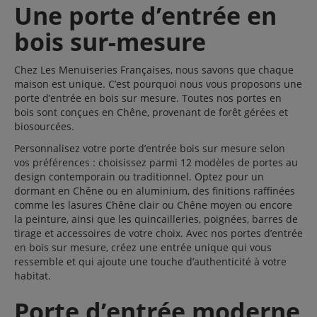
Une porte d’entrée en
bois sur-mesure
Chez Les Menuiseries Françaises, nous savons que chaque
1 a Dormant en Chêne de 45 mm d’épaisseur avec profil à
maison est unique. C’est pourquoi nous vous proposons une
recouvrement. Possibilité de parachever des fourrures pour
porte d’entrée en bois sur mesure. Toutes nos portes en
une isolation totale de 200 mm.
bois sont conçues en Chêne, provenant de forêt gérées et
1 b Dormant en aluminium de 58 mm d’épaisseur avec
biosourcées.
rupture de pont thermique par barrettes en polyamide.
Possibilité de parachever des fourrures pour une isolation
Personnalisez votre porte d’entrée bois sur mesure selon
totale de 200 mm.
vos préférences : choisissez parmi 12 modèles de portes au
2 Ouvrant de 56 mm d’épaisseur.
design contemporain ou traditionnel. Optez pour un
— a Structure chêne lamellé collé abouté de 35 mm
dormant en Chêne ou en aluminium, des finitions raffinées
d’épaisseur.
comme les lasures Chêne clair ou Chêne moyen ou encore
— b Panneau MDF de 4 mm d’épaisseur pour l’atténuation
la peinture, ainsi que les quincailleries, poignées, barres de
acoustique.
tirage et accessoires de votre choix. Avec nos portes d’entrée
— c Mousse isolante de 31 mm d’épaisseur,
en bois sur mesure, créez une entrée unique qui vous
— d Parement chêne de 10,5 mm d’épaisseur.
ressemble et qui ajoute une touche d’authenticité à votre
3 Moulures grand cadre et plinthe moulurée.
habitat.
4 Joint d’étanchéité à lèvre périphérique 4 côtés sur l’ouvrant.
5 Joint d’étanchéité à lèvre 3 côtés sur le dormant (montants
Porte d’entrée moderne
et traverse haute).