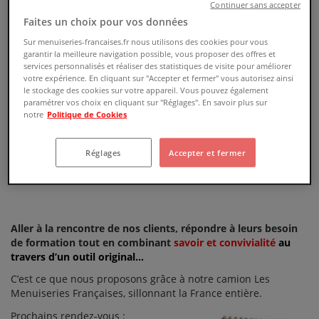
Continuer sans accepter
Faites un choix pour vos données
Sur menuiseries-francaises.fr nous utilisons des cookies pour vous
garantir la meilleure navigation possible, vous proposer des offres et
services personnalisés et réaliser des statistiques de visite pour améliorer
votre expérience. En cliquant sur "Accepter et fermer" vous autorisez ainsi
le stockage des cookies sur votre appareil. Vous pouvez également
paramétrer vos choix en cliquant sur "Réglages". En savoir plus sur
notre
Politique de Cookies
Réglages
Accepter et fermer
Aller à la rencontre de nos clients, répondre à leurs besoin
de formation tout en combinant
savoir et convivialité
au
travers d’un outil original…
C’est ce que nous proposons grâce à notre camion Les
Menuiseries Françaises, sillonnant la France entière.
Prochains rendez-vous :