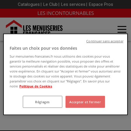
Catalogues
Le Club
Les services
Espace Pros
LES INCONTOURNABLES
Continuer sans accepter
Étiquette :
porte
Faites un choix pour vos données
intérieure Influence
Sur menuiseries-francaises.fr nous utilisons des cookies pour vous
garantir la meilleure navigation possible, vous proposer des offres et
services personnalisés et réaliser des statistiques de visite pour améliorer
votre expérience. En cliquant sur "Accepter et fermer" vous autorisez ainsi
le stockage des cookies sur votre appareil. Vous pouvez également
paramétrer vos choix en cliquant sur "Réglages". En savoir plus sur
notre
Politique de Cookies
Sorry, no results were found.
Réglages
Accepter et fermer
Rechercher :