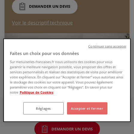
DEMANDER UN DEVIS
Voir le descriptif technique
Continuer sans accepter
Faites un choix pour vos données
Sur menuiseries-francaises.fr nous utilisons des cookies pour vous
garantir la meilleure navigation possible, vous proposer des offres et
services personnalisés et réaliser des statistiques de visite pour améliorer
votre expérience. En cliquant sur "Accepter et fermer" vous autorisez ainsi
le stockage des cookies sur votre appareil. Vous pouvez également
paramétrer vos choix en cliquant sur "Réglages". En savoir plus sur
notre
Politique de Cookies
Les produits de la gamme
Réglages
Accepter et fermer
DEMANDER UN DEVIS