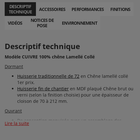
DESCRIPTIF
ACCESSOIRES
PERFORMANCES
FINITIONS
TECHNIQUE
NOTICES DE
VIDÉOS
ENVIRONNEMENT
POSE
Descriptif technique
Modèle CUIVRE 100% chêne Lamellé Collé
Dormant
Huisserie traditionnelle de 72
en Chêne lamellé collé
1er prix.
Huisserie fin de chantier
en MDF plaqué Chêne brut ou
verni (selon la finition choisie) pour une épaisseur de
cloison de 70 à 212 mm.
Ouvrant
De conception menuisée avec un assemblage des
Lire la suite
montants et des traverses (lamellés collés replaqués
chêne 1er prix) par tourillons.
Vantail de 39,5 mm d’épaisseur à recouvrement